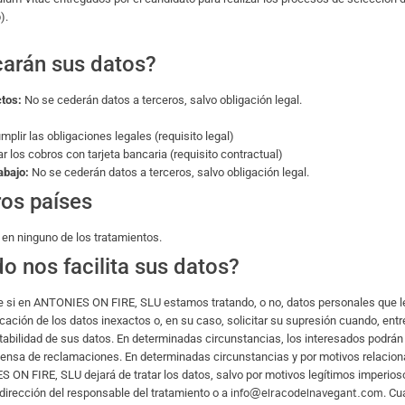
).
carán sus datos?
ctos:
No se cederán datos a terceros, salvo obligación legal.
mplir las obligaciones legales (requisito legal)
ar los cobros con tarjeta bancaria (requisito contractual)
abajo:
No se cederán datos a terceros, salvo obligación legal.
ros países
 en ninguno de los tratamientos.
 nos facilita sus datos?
re si en ANTONIES ON FIRE, SLU estamos tratando, o no, datos personales que l
icación de los datos inexactos o, en su caso, solicitar su supresión cuando, ent
tabilidad de sus datos. En determinadas circunstancias, los interesados podrán s
ensa de reclamaciones. En determinadas circunstancias y por motivos relaciona
 ON FIRE, SLU dejará de tratar los datos, salvo por motivos legítimos imperioso
info@elracodelnavegant.com
dirección del responsable del tratamiento o a
. Cu