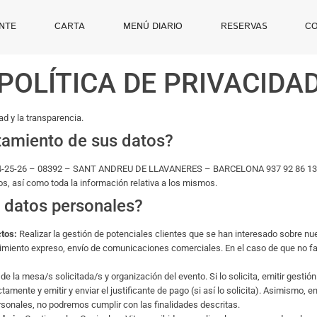
NTE
CARTA
MENÚ DIARIO
RESERVAS
C
POLÍTICA DE PRIVACIDA
 y la transparencia.
atamiento de sus datos?
4-25-26 – 08392 – SANT ANDREU DE LLAVANERES – BARCELONA 937 92 86 1
os, así como toda la información relativa a los mismos.
s datos personales?
ctos:
Realizar la gestión de potenciales clientes que se han interesado sobre nues
miento expreso, envío de comunicaciones comerciales. En el caso de que no fa
e la mesa/s solicitada/s y organización del evento. Si lo solicita, emitir gestió
ctamente y emitir y enviar el justificante de pago (si así lo solicita). Asimismo,
ersonales, no podremos cumplir con las finalidades descritas.