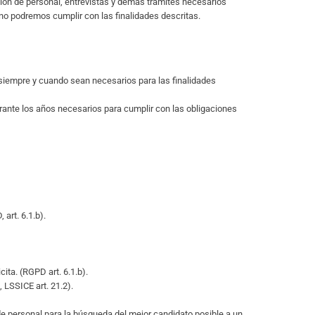
ción de personal, entrevistas y demás trámites necesarios
 no podremos cumplir con las finalidades descritas.
 siempre y cuando sean necesarios para las finalidades
rante los años necesarios para cumplir con las obligaciones
art. 6.1.b).
ita. (RGPD art. 6.1.b).
 LSSICE art. 21.2).
de personal para la búsqueda del mejor candidato posible a un