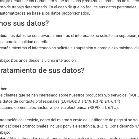
abajo:
Gestionar los Curriculum Vitae recibidos y realizar los procesos de selec
sto de trabajo determinado. En el caso de que no facilite sus datos personales,
s automatizadas en base a los datos proporcionados.
mos sus datos?
ctos:
Los datos se conservarán mientras el interesado no solicite su supresión,
s para la finalidad descrita.
varán mientras el interesado no solicite su supresión y, como plazo máximo, du
abajo:
Dos años desde la última interacción.
 tratamiento de sus datos?
ctos:
s clientes que se han interesado sobre nuestros productos y/o servicios. (RGPD, 
os datos de contacto profesionales (LOPDGDD art.19, RGPD art. 6.1.f).
iones comerciales, inclusive por vía electrónica. (RGPD, art. 6.1.a).
estación del servicio, cobro del mismo y envío de justificante de pago si se solic
unicaciones promocionales incluso por vía electrónica. (RGPD Considerando 47,
abajo:
culum Vitae entregados por el candidato para realizar los procesos de selección 