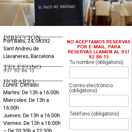
DIRECCIÓN
Port Balis, 24, 08392
NO ACEPTAMOS RESERVAS
POR E-MAIL, PARA
Sant Andreu de
RESERVAS LLAMEN AL 937
Llavaneres, Barcelona
92 86 13
Tu nombre (obligatorio)
TELÉFONO
937 92 86 13
HORARIO
Lunes: Cerrado
Correo electrónico
(obligatorio)
Martes: De 13h a 16:00h
Miércoles: De 13h a
16:00h
Teléfono (obligatorio)
Jueves: De 13h a 16:00h
Viernes: De 13h a 16:00h
– De 20:30h a 22:30h